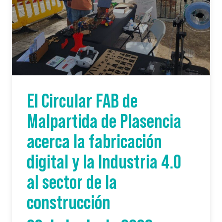
El Circular FAB de
Malpartida de Plasencia
acerca la fabricación
digital y la Industria 4.0
al sector de la
construcción