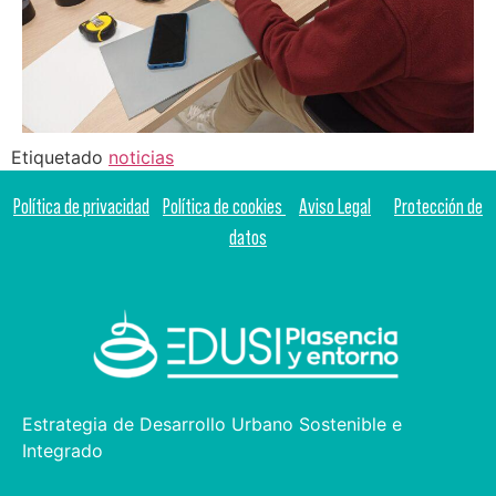
Etiquetado
noticias
Política de privacidad
Política de cookies
Aviso Legal
Protección de
datos
Estrategia de Desarrollo Urbano Sostenible e
Integrado