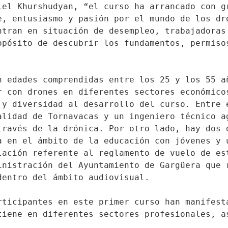
iel Khurshudyan, “el curso ha arrancado con gr
e, entusiasmo y pasión por el mundo de los dro
ntran en situación de desempleo, trabajadoras 
opósito de descubrir los fundamentos, permisos
n edades comprendidas entre los 25 y los 55 añ
r con drones en diferentes sectores económicos
 y diversidad al desarrollo del curso. Entre e
alidad de Tornavacas y un ingeniero técnico ag
través de la drónica. Por otro lado, hay dos d
a en el ámbito de la educación con jóvenes y u
lación referente al reglamento de vuelo de est
inistración del Ayuntamiento de Gargüera que r
dentro del ámbito audiovisual.
rticipantes en este primer curso han manifesta
tiene en diferentes sectores profesionales, as